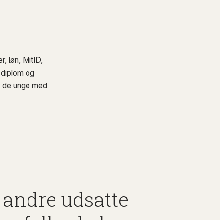
, løn, MitID,
 diplom og
e de unge med
.
 andre udsatte