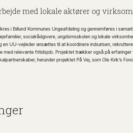
rbejde med lokale aktører og virkso
ankres i Billund Kommunes Ungeafdeling og gennemføres i sama
lejefamilier, socialrådgivere, ungdomsskolen og lokale virksomhe
g en UU-vejleder ansættes til at koordinere indsatsen, rekrutte
med relevante fritidsjob. Projektet trækker også på erfaringer f
kalpartnerskaber, herunder projektet På Vej, som Ole Kirk’s Fond 
nger