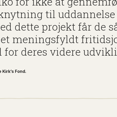
siko for ikke at gennemf
lknytning til uddannelse
ed dette projekt får de 
e et meningsfyldt fritids
l for deres videre udvikl
e Kirk’s Fond.