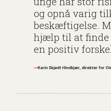
unge har stor ri
og opnå varig ti
beskæftigelse. M
hjælp til at find
en positiv forske
—
Karin Skjødt Hindkjær, direktør for Ol