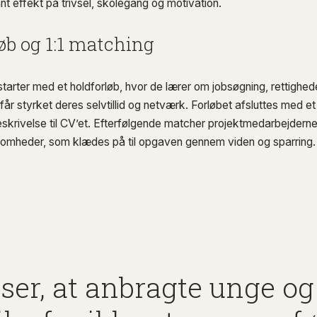
t effekt på trivsel, skolegang og motivation.
øb og 1:1 matching
starter med et holdforløb, hvor de lærer om jobsøgning, rettigheder
år styrket deres selvtillid og netværk. Forløbet afsluttes med et
krivelse til CV’et. Efterfølgende matcher projektmedarbejdern
somheder, som klædes på til opgaven gennem viden og sparring
ser, at anbragte unge og