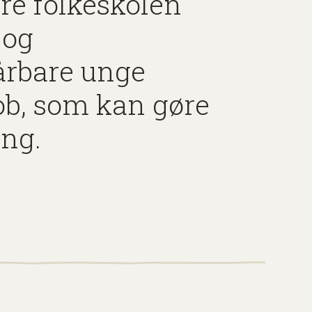
øre folkeskolen
 og
sårbare unge
job, som kan gøre
ing.