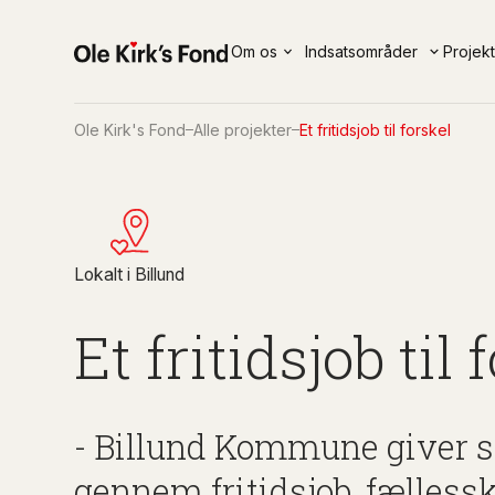
Om os
Indsatsområder
Projek
Ole Kirk's Fond
Alle projekter
Et fritidsjob til forskel
Om Ole Kirk's Fond
Indsatsområder
Nyheder & presse
Vores fokus
Socialt
Nyheder
Fondens historie
Kulturelt
Presse
Lokalt i Billund
Organisation
Humanitært
Et fritidsjob til 
Økonomi & nøgletal
Uddannelse
Rapporter - Året i fonde
Lokalt i Billund
Mary Elizabeths Hospita
- Billund Kommune giver so
gennem fritidsjob, fællessk