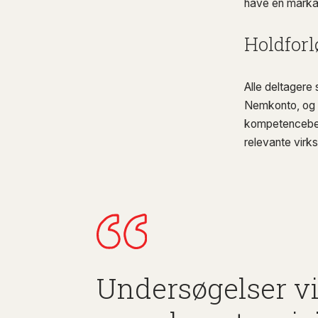
have en markan
Holdforl
Alle deltagere 
Nemkonto, og f
kompetencebes
relevante virk
Undersøgelser vi