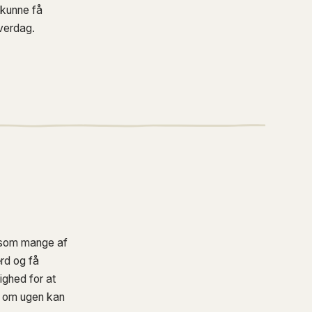
t kunne få
hverdag.
, som mange af
rd og få
ighed for at
r om ugen kan