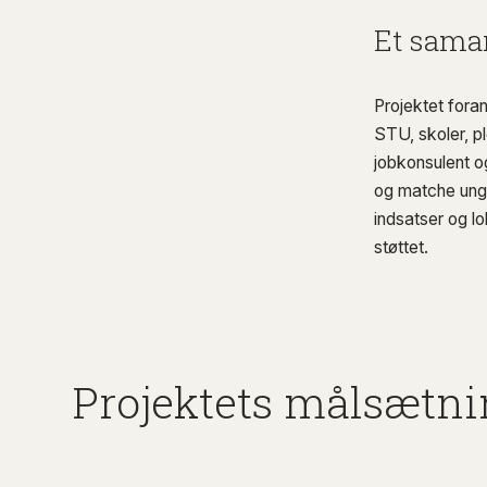
Et sama
Projektet for
STU, skoler, p
jobkonsulent o
og matche unge 
indsatser og lo
støttet.
Projektets målsætni