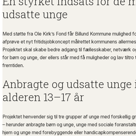
En styrket indsats for de 
udsatte unge
Med støtte fra Ole Kirk’s Fond får Billund Kommune mulighed fo
afprøve et nyt fritidsjobkoncept målrettet kommunens allermes
Projektet skal skabe bedre adgang til fællesskaber, netværk o
for børn og unge, der ellers står med få muligheder og lav tiltro t
fremtiden.
Anbragte og udsatte unge 
alderen 13–17 år
Projektet henvender sig til tre grupper af unge med forskellig 
– herunder anbragte børn og unge, unge med sociale foranstaltn
hjem og unge med forebyggende eller handicapkompenserende