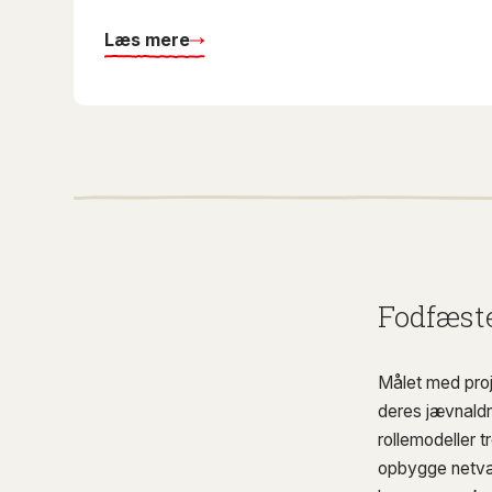
Læs mere
Fodfæste
Målet med proj
deres jævnaldr
rollemodeller 
opbygge netvær