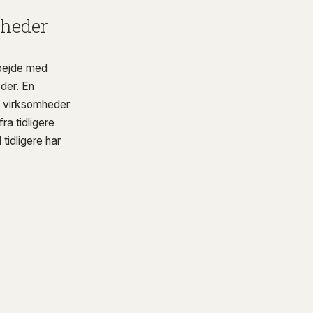
mheder
rbejde med
der. En
re virksomheder
ra tidligere
tidligere har