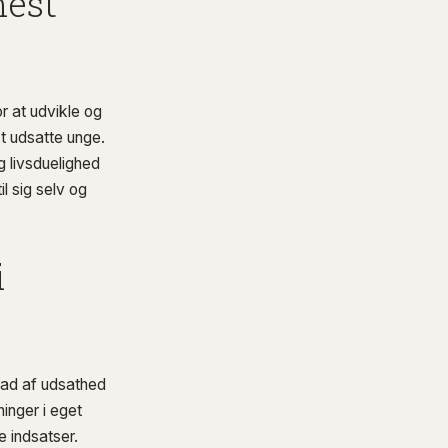
mest
r at udvikle og
t udsatte unge.
g livsduelighed
il sig selv og
i
grad af udsathed
inger i eget
 indsatser.