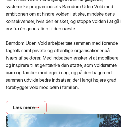
systemiske programindsats Barndom Uden Vold med
ambitionen om at hindre volden i at ske, mindske dens
konsekvenser, hvis den er sket, og stoppe volden i at gå i
arv fra én generation til den næste.
Barndom Uden Vold arbejder tæt sammen med førende
fagfolk samt private og offentlige organisationer på
tværs af sektorer. Med indsatsen ønsker vi at mobilisere
og inspirere til at gentænke den støtte, som voldsramte
børn og familier modtager i dag, og på den baggrund
sammen udvikle bedre indsatser, der i langt højere grad
forebygger vold mod børn i familien.
Læs mere