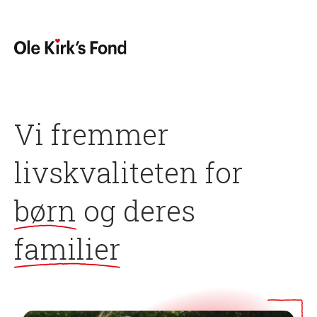
V
i
f
r
e
m
m
e
r
l
i
v
s
k
v
a
l
i
t
e
t
e
n
f
o
r
b
ø
r
n
o
g
d
e
r
e
s
f
a
m
i
l
i
e
r