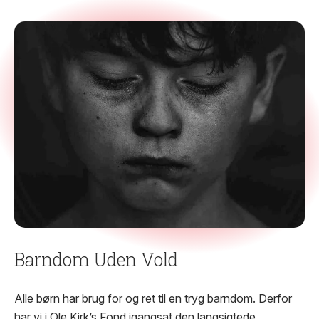
bidrager til fællesskabet i Billund Kommune.
Barndom Uden Vold
Alle børn har brug for og ret til en tryg barndom. Derfor
har vi i Ole Kirk’s Fond igangsat den langsigtede,