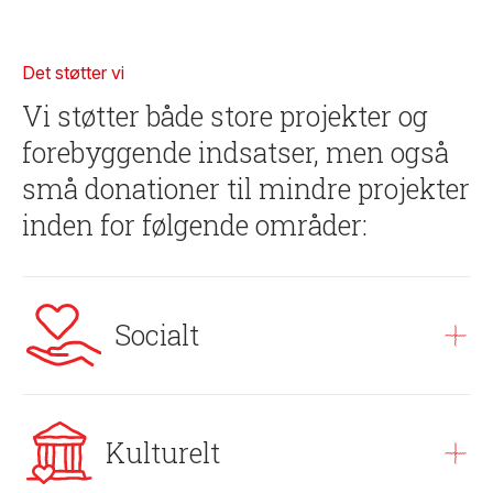
Det støtter vi
Vi støtter både store projekter og
forebyggende indsatser, men også
små donationer til mindre projekter
inden for følgende områder:
Socialt
Fondens største
Kulturelt
indsatsområde